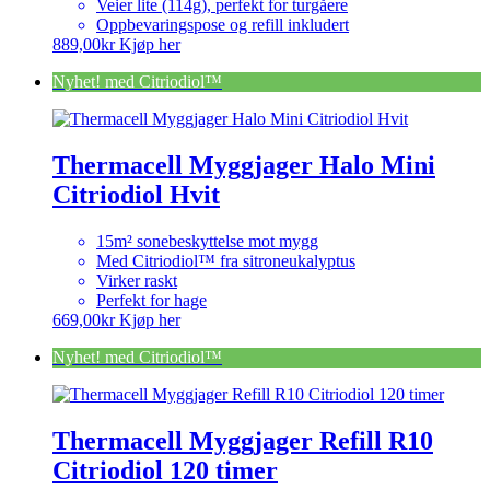
Veier lite (114g), perfekt for turgåere
Oppbevaringspose og refill inkludert
889,00
kr
Kjøp her
Nyhet! med Citriodiol™
Thermacell Myggjager Halo Mini
Citriodiol Hvit
15m² sonebeskyttelse mot mygg
Med Citriodiol™ fra sitroneukalyptus
Virker raskt
Perfekt for hage
669,00
kr
Kjøp her
Nyhet! med Citriodiol™
Thermacell Myggjager Refill R10
Citriodiol 120 timer