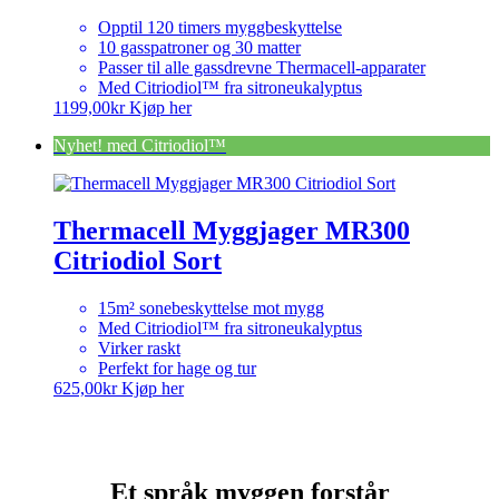
Opptil 120 timers myggbeskyttelse
10 gasspatroner og 30 matter
Passer til alle gassdrevne Thermacell-apparater
Med Citriodiol™ fra sitroneukalyptus
1199,00
kr
Kjøp her
Nyhet! med Citriodiol™
Thermacell Myggjager MR300
Citriodiol Sort
15m² sonebeskyttelse mot mygg
Med Citriodiol™ fra sitroneukalyptus
Virker raskt
Perfekt for hage og tur
625,00
kr
Kjøp her
Et språk myggen forstår