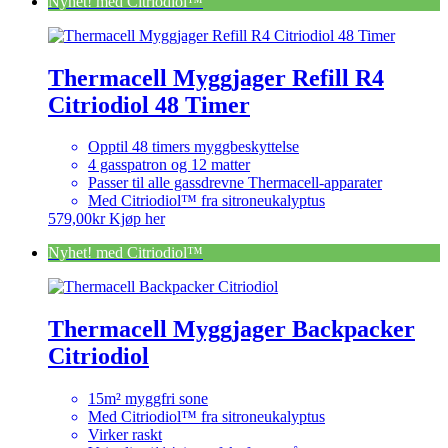
Nyhet! med Citriodiol™
Thermacell Myggjager Refill R4
Citriodiol 48 Timer
Opptil 48 timers myggbeskyttelse
4 gasspatron og 12 matter
Passer til alle gassdrevne Thermacell-apparater
Med Citriodiol™ fra sitroneukalyptus
579,00
kr
Kjøp her
Nyhet! med Citriodiol™
Thermacell Myggjager Backpacker
Citriodiol
15m² myggfri sone
Med Citriodiol™ fra sitroneukalyptus
Virker raskt