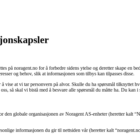
sjonskapsler
es på noragent.no for å forbedre sidens ytelse og deretter skape en bed
resser og behov, slik at informasjonen som tilbys kan tilpasses disse.
r å vise at vi tar personvern på alvor. Skulle du ha spørsmål tilknyttet 
ss, så skal vi bistå med å besvare alle spørsmål du måtte ha. Du kan i sl
r den globale organisasjonen av Noragent AS-enheter (heretter kalt “Nor
nlige informasjonen du gir til nettsiden vår (heretter kalt “noragent.no