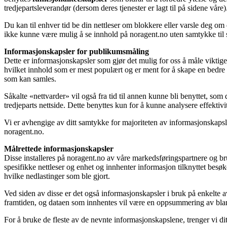
tredjepartsleverandør (dersom deres tjenester er lagt til på sidene våre)
Du kan til enhver tid be din nettleser om blokkere eller varsle deg om 
ikke kunne være mulig å se innhold på noragent.no uten samtykke til 
Informasjonskapsler for publikumsmåling
Dette er informasjonskapsler som gjør det mulig for oss å måle viktig
hvilket innhold som er mest populært og er ment for å skape en bedre
som kan samles.
Såkalte «nettvarder» vil også fra tid til annen kunne bli benyttet, so
tredjeparts nettside. Dette benyttes kun for å kunne analysere effektivi
Vi er avhengige av ditt samtykke for majoriteten av informasjonskapsler
noragent.no.
Målrettede informasjonskapsler
Disse installeres på noragent.no av våre markedsføringspartnere og bru
spesifikke nettleser og enhet og innhenter informasjon tilknyttet besø
hvilke nedlastinger som ble gjort.
Ved siden av disse er det også informasjonskapsler i bruk på enkelte 
framtiden, og dataen som innhentes vil være en oppsummering av blant 
For å bruke de fleste av de nevnte informasjonskapslene, trenger vi di