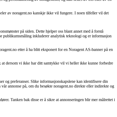
er av noragent.no kanskje ikke vil fungere. I noen tilfeller vil det
onsmønster på siden. Dette hjelper oss blant annet med å forstå
or publikumsmåling inkluderer analytisk teknologi og er informasjon
noragent.no etter å ha blitt eksponert for en Noragent AS-banner på en
k at dersom vi ikke har ditt samtykke vil vi heller ikke kunne forbedre
ser og preferanser. Slike informasjonskapslene kan identifisere din
å vår annonse på, om du besøkte noragent.no direkte eller indirekte og
rer. Tanken bak disse er å sikre at annonseringen blir mer målrettet i