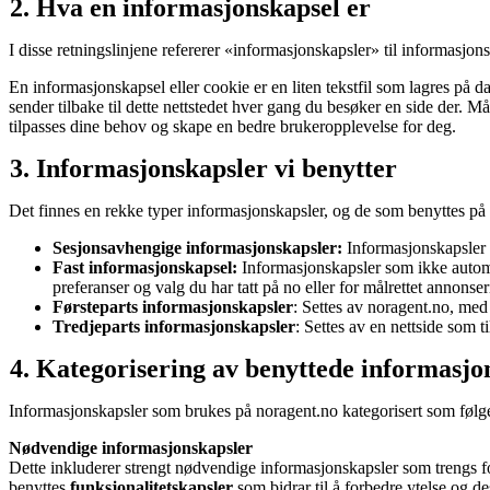
Hva en informasjonskapsel er
I disse retningslinjene refererer «informasjonskapsler» til informasjon
En informasjonskapsel eller cookie er en liten tekstfil som lagres på da
sender tilbake til dette nettstedet hver gang du besøker en side der. Må
tilpasses dine behov og skape en bedre brukeropplevelse for deg.
Informasjonskapsler vi benytter
Det finnes en rekke typer informasjonskapsler, og de som benyttes på
Sesjonsavhengige informasjonskapsler:
Informasjonskapsler s
Fast informasjonskapsel:
Informasjonskapsler som ikke automat
preferanser og valg du har tatt på no eller for målrettet annonser
Førsteparts informasjonskapsler
: Settes av noragent.no, me
Tredjeparts informasjonskapsler
: Settes av en nettside som t
Kategorisering av benyttede informasjo
Informasjonskapsler som brukes på noragent.no kategorisert som følg
Nødvendige informasjonskapsler
Dette inkluderer strengt nødvendige informasjonskapsler som trengs fo
benyttes
funksjonalitetskapsler
som bidrar til å forbedre ytelse og d