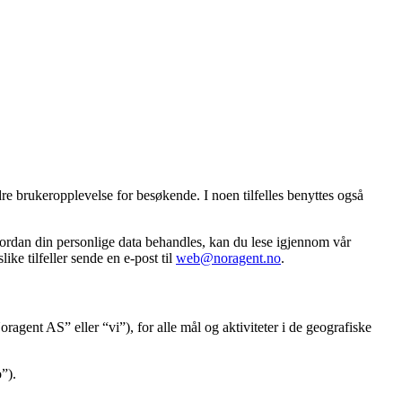
re brukeropplevelse for besøkende. I noen tilfelles benyttes også
hvordan din personlige data behandles, kan du lese igjennom vår
ike tilfeller sende en e-post til
web@noragent.no
.
agent AS” eller “vi”), for alle mål og aktiviteter i de geografiske
”).