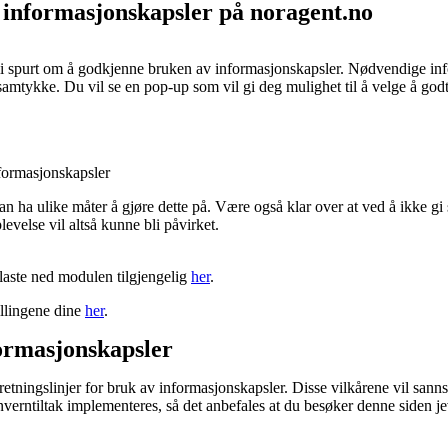
r informasjonskapsler på noragent.no
bli spurt om å godkjenne bruken av informasjonskapsler. Nødvendige in
samtykke. Du vil se en pop-up som vil gi deg mulighet til å velge å godta
informasjonskapsler
kan ha ulike måter å gjøre dette på. Være også klar over at ved å ikke 
velse vil altså kunne bli påvirket.
laste ned modulen tilgjengelig
her
.
illingene dine
her
.
formasjonskapsler
ningslinjer for bruk av informasjonskapsler. Disse vilkårene vil sannsy
erntiltak implementeres, så det anbefales at du besøker denne siden jev