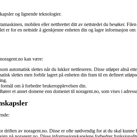
skapsler og lignende teknologier.
tamaskinen, mobilen eller nettbrettet ditt av nettstedet du besøker. File
let er for en nettside å gjenkjenne enheten din og lagre informasjon om d
 noragent.no kan være:
om automatisk slettes når du lukker nettleseren. Disse utløper altså ett
isk slettes men forblir lagret på enheten din fram til en definert utløps
ing.
d formål om å forbedre brukeropplevelsen din.
ilhører et annet domene enn domenet til noragent.no, som vises i adressef
nskapsler
ende:
r driften av noragent.no. Disse er ofte nødvendig for at du skal kunne 
esign på noragent.no. Disse informasjonskapslene forbedrer funksjonalite