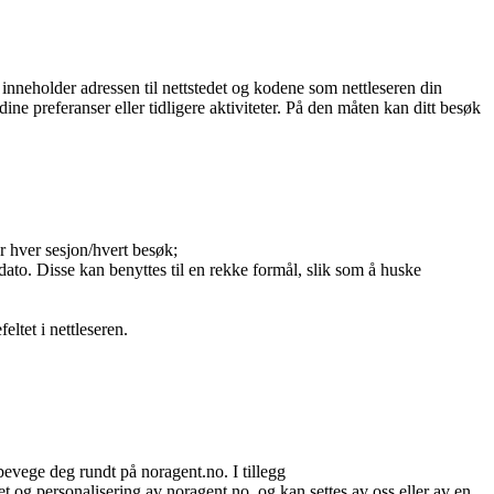
n inneholder adressen til nettstedet og kodene som nettleseren din
ine preferanser eller tidligere aktiviteter. På den måten kan ditt besøk
er hver sesjon/hvert besøk;
dato. Disse kan benyttes til en rekke formål, slik som å huske
eltet i nettleseren.
bevege deg rundt på noragent.no. I tillegg
t og personalisering av noragent.no, og kan settes av oss eller av en