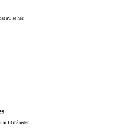
ss av, se her:
es
imum 13 måneder.