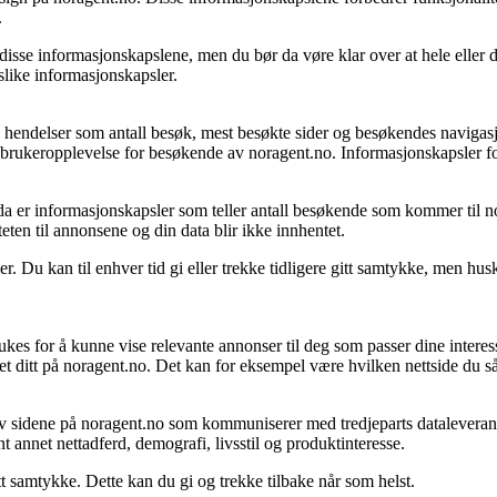
.
disse informasjonskapslene, men du bør da vøre klar over at hele eller del
slike informasjonskapsler.
e hendelser som antall besøk, mest besøkte sider og besøkendes navigasj
 brukeropplevelse for besøkende av noragent.no. Informasjonskapsler f
m da er informasjonskapsler som teller antall besøkende som kommer til 
teten til annonsene og din data blir ikke innhentet.
. Du kan til enhver tid gi eller trekke tidligere gitt samtykke, men hus
kes for å kunne vise relevante annonser til deg som passer dine interes
ket ditt på noragent.no. Det kan for eksempel være hvilken nettside du s
av sidene på noragent.no som kommuniserer med tredjeparts dataleverandø
annet nettadferd, demografi, livsstil og produktinteresse.
tt samtykke. Dette kan du gi og trekke tilbake når som helst.