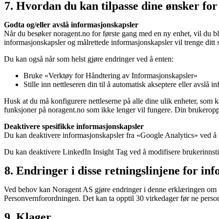
Hvordan du kan tilpasse dine ønsker fo
Godta og/eller avslå informasjonskapsler
Når du besøker noragent.no for første gang med en ny enhet, vil du 
informasjonskapsler og målrettede informasjonskapsler vil trenge ditt 
Du kan også når som helst gjøre endringer ved å enten:
Bruke «Verktøy for Håndtering av Informasjonskapsler»
Stille inn nettleseren din til å automatisk akseptere eller avslå 
Husk at du må konfigurere nettleserne på alle dine ulik enheter, som 
funksjoner på noragent.no som ikke lenger vil fungere. Din brukeropple
Deaktivere spesifikke informasjonskapsler
Du kan deaktivere informasjonskapsler fra «Google Analytics» ved å 
Du kan deaktivere LinkedIn Insight Tag ved å modifisere brukerinnst
Endringer i disse retningslinjene for in
Ved behov kan Noragent AS gjøre endringer i denne erklæringen om ret
Personvernforordningen. Det kan ta opptil 30 virkedager før ne personv
Klager