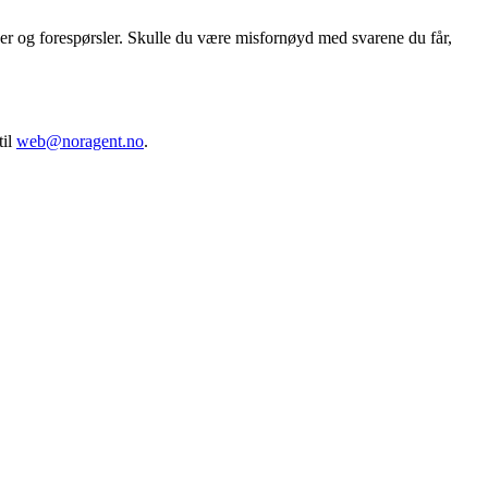
ger og forespørsler. Skulle du være misfornøyd med svarene du får,
til
web@noragent.no
.