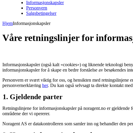
Informasjonskapsler
Personvern
Salgsbetingelser
Hjem
Informasjonskapsler
Våre retningslinjer for informa
Informasjonskapsler (også kalt «cookies») og liknende teknologi benytt
informasjonskapsler for å skape en bedre forståelse av besøkendes inte
Personvern er svært viktig for oss, og hensikten med retningslinjene e
personvernerklæring
her
. Du kan også selvsagt ta direkte kontakt med o
Gjeldende parter
Retningslinjene for informasjonskapsler på noragent.no er gjeldende fo
områdene der vi opererer.
Noragent AS er datakontrolleren som samler inn og behandler den perso